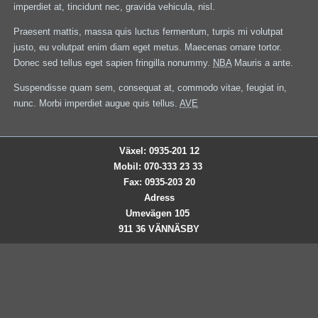
imperdiet at, tincidunt nec, gravida vehicula, nisl.
Praesent mattis, massa quis luctus fermentum, turpis mi volutpat
justo, eu volutpat enim diam eget metus. Maecenas ornare tortor.
Donec sed tellus eget sapien fringilla nonummy.
NBA
Mauris a ante.
Suspendisse quam sem, consequat at, commodo vitae, feugiat in,
nunc. Morbi imperdiet augue quis tellus.
AVE
Växel: 0935-201 12
Mobil: 070-333 23 33
Fax: 0935-203 20
Adress
Umevägen 105
911 36 VÄNNÄSBY