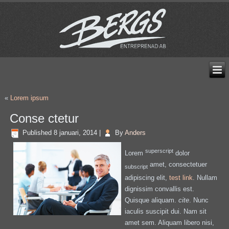
«
Lorem ipsum
Conse ctetur
Published
8 januari, 2014
|
By
Anders
superscript
Lorem
dolor
amet, consectetuer
subscript
adipiscing elit,
test link
. Nullam
dignissim convallis est.
Quisque aliquam.
cite
. Nunc
iaculis suscipit dui. Nam sit
amet sem. Aliquam libero nisi,