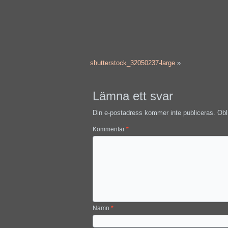
shutterstock_32050237-large
»
Lämna ett svar
Din e-postadress kommer inte publiceras.
Obl
Kommentar
*
Namn
*